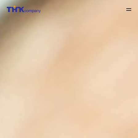
THKC
전체